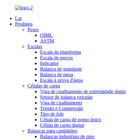
Lar
Produtos
Pesos
OIML
ASTM
Escalas
Escala da plataforma
Escala de preços
Indicador
Balança de guindaste
Balança de mesa
Escala à prova d'água
Células de carga
Viga de cisalhamento de extremidade dupla
Sensor de balança veicular
Viga de cisalhamento
Tensão e Compressão
Tipo de fole
Célula de carga de ponto único
Célula de carga digital
Balanças para caminhões
Balanças industriais de piso