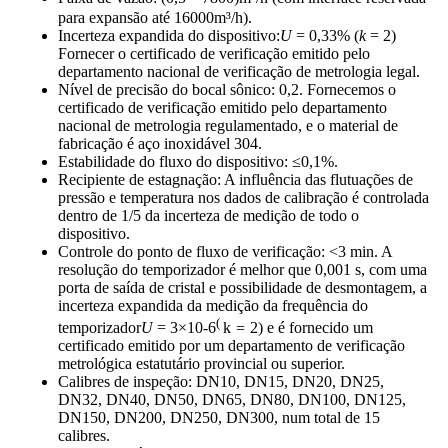
para expansão até 16000m³/h).
Incerteza expandida do dispositivo:
U
= 0,33% (
k
= 2)
Fornecer o certificado de verificação emitido pelo
departamento nacional de verificação de metrologia legal.
Nível de precisão do bocal sônico: 0,2. Fornecemos o
certificado de verificação emitido pelo departamento
nacional de metrologia regulamentado, e o material de
fabricação é aço inoxidável 304.
Estabilidade do fluxo do dispositivo: ≤0,1%.
Recipiente de estagnação: A influência das flutuações de
pressão e temperatura nos dados de calibração é controlada
dentro de 1/5 da incerteza de medição de todo o
dispositivo.
Controle do ponto de fluxo de verificação: <3 min. A
resolução do temporizador é melhor que 0,001 s, com uma
porta de saída de cristal e possibilidade de desmontagem, a
incerteza expandida da medição da frequência do
(
temporizador
U
= 3×10-6
k
=
2) e é fornecido um
certificado emitido por um departamento de verificação
metrológica estatutário provincial ou superior.
Calibres de inspeção: DN10, DN15, DN20, DN25,
DN32, DN40, DN50, DN65, DN80, DN100, DN125,
DN150, DN200, DN250, DN300, num total de 15
calibres.