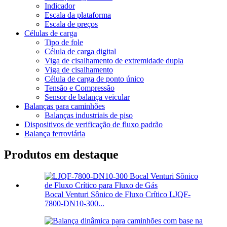
Indicador
Escala da plataforma
Escala de preços
Células de carga
Tipo de fole
Célula de carga digital
Viga de cisalhamento de extremidade dupla
Viga de cisalhamento
Célula de carga de ponto único
Tensão e Compressão
Sensor de balança veicular
Balanças para caminhões
Balanças industriais de piso
Dispositivos de verificação de fluxo padrão
Balança ferroviária
Produtos em destaque
Bocal Venturi Sônico de Fluxo Crítico LJQF-
7800-DN10-300...