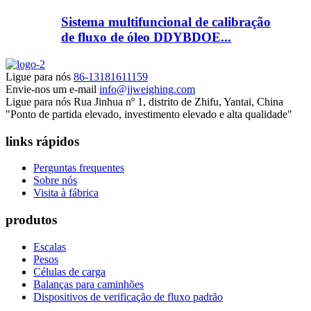
Sistema multifuncional de calibração
de fluxo de óleo DDYBDOE...
Ligue para nós
86-13181611159
Envie-nos um e-mail
info@jjweighing.com
Ligue para nós
Rua Jinhua nº 1, distrito de Zhifu, Yantai, China
"Ponto de partida elevado, investimento elevado e alta qualidade"
links rápidos
Perguntas frequentes
Sobre nós
Visita à fábrica
produtos
Escalas
Pesos
Células de carga
Balanças para caminhões
Dispositivos de verificação de fluxo padrão