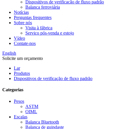
Dispositivos de verificação de fluxo padrão
Balança ferroviária
Notícias
Perguntas frequentes
Sobre nós
Visita à fábrica
Serviço pós-venda e estojo
Vídeo
Contate-nos
English
Solicite um orçamento
Lar
Produtos
Dispositivos de verificação de fluxo padrão
Categorias
Pesos
ASTM
OIML
Escalas
Balança Bluetooth
Balança de guindaste