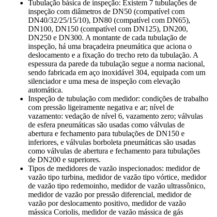
Tubulação básica de inspeção: Existem 7 tubulações de
inspeção com diâmetros de DN50 (compatível com
DN40/32/25/15/10), DN80 (compatível com DN65),
DN100, DN150 (compatível com DN125), DN200,
DN250 e DN300. A montante de cada tubulação de
inspeção, há uma braçadeira pneumática que aciona o
deslocamento e a fixação do trecho reto da tubulação. A
espessura da parede da tubulação segue a norma nacional,
sendo fabricada em aço inoxidável 304, equipada com um
silenciador e uma mesa de inspeção com elevação
automática.
Inspeção de tubulação com medidor: condições de trabalho
com pressão ligeiramente negativa e ar; nível de
vazamento: vedação de nível 6, vazamento zero; válvulas
de esfera pneumáticas são usadas como válvulas de
abertura e fechamento para tubulações de DN150 e
inferiores, e válvulas borboleta pneumáticas são usadas
como válvulas de abertura e fechamento para tubulações
de DN200 e superiores.
Tipos de medidores de vazão inspecionados: medidor de
vazão tipo turbina, medidor de vazão tipo vórtice, medidor
de vazão tipo redemoinho, medidor de vazão ultrassônico,
medidor de vazão por pressão diferencial, medidor de
vazão por deslocamento positivo, medidor de vazão
mássica Coriolis, medidor de vazão mássica de gás