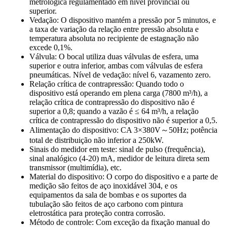
metrológica regulamentado em nível provincial ou
superior.
Vedação: O dispositivo mantém a pressão por 5 minutos, e
a taxa de variação da relação entre pressão absoluta e
temperatura absoluta no recipiente de estagnação não
excede 0,1%.
Válvula: O bocal utiliza duas válvulas de esfera, uma
superior e outra inferior, ambas com válvulas de esfera
pneumáticas. Nível de vedação: nível 6, vazamento zero.
Relação crítica de contrapressão: Quando todo o
dispositivo está operando em plena carga (7800 m³/h), a
relação crítica de contrapressão do dispositivo não é
superior a 0,8; quando a vazão é ≤ 64 m³/h, a relação
crítica de contrapressão do dispositivo não é superior a 0,5.
Alimentação do dispositivo: CA 3×380V～50Hz; potência
total de distribuição não inferior a 250kW.
Sinais do medidor em teste: sinal de pulso (frequência),
sinal analógico (4-20) mA, medidor de leitura direta sem
transmissor (multimídia), etc.
Material do dispositivo: O corpo do dispositivo e a parte de
medição são feitos de aço inoxidável 304, e os
equipamentos da sala de bombas e os suportes da
tubulação são feitos de aço carbono com pintura
eletrostática para proteção contra corrosão.
Método de controle: Com exceção da fixação manual do