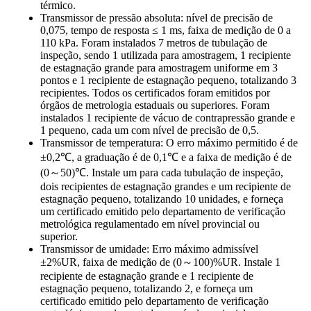
térmico.
Transmissor de pressão absoluta: nível de precisão de
0,075, tempo de resposta ≤ 1 ms, faixa de medição de 0 a
110 kPa. Foram instalados 7 metros de tubulação de
inspeção, sendo 1 utilizada para amostragem, 1 recipiente
de estagnação grande para amostragem uniforme em 3
pontos e 1 recipiente de estagnação pequeno, totalizando 3
recipientes. Todos os certificados foram emitidos por
órgãos de metrologia estaduais ou superiores. Foram
instalados 1 recipiente de vácuo de contrapressão grande e
1 pequeno, cada um com nível de precisão de 0,5.
Transmissor de temperatura: O erro máximo permitido é de
±0,2℃, a graduação é de 0,1℃ e a faixa de medição é de
(0～50)℃. Instale um para cada tubulação de inspeção,
dois recipientes de estagnação grandes e um recipiente de
estagnação pequeno, totalizando 10 unidades, e forneça
um certificado emitido pelo departamento de verificação
metrológica regulamentado em nível provincial ou
superior.
Transmissor de umidade: Erro máximo admissível
±2%UR, faixa de medição de (0～100)%UR. Instale 1
recipiente de estagnação grande e 1 recipiente de
estagnação pequeno, totalizando 2, e forneça um
certificado emitido pelo departamento de verificação