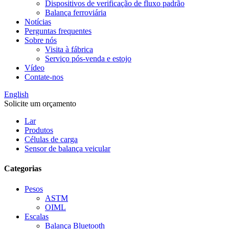
Dispositivos de verificação de fluxo padrão
Balança ferroviária
Notícias
Perguntas frequentes
Sobre nós
Visita à fábrica
Serviço pós-venda e estojo
Vídeo
Contate-nos
English
Solicite um orçamento
Lar
Produtos
Células de carga
Sensor de balança veicular
Categorias
Pesos
ASTM
OIML
Escalas
Balança Bluetooth