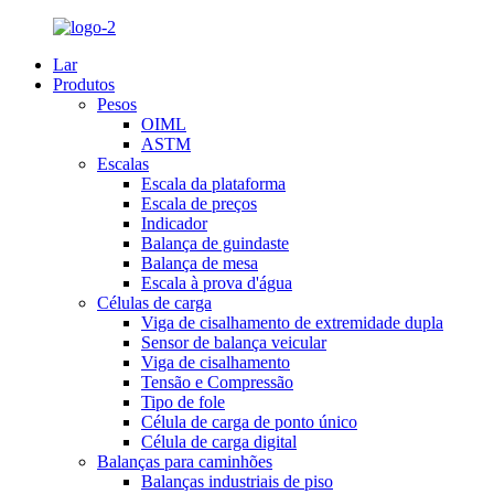
Lar
Produtos
Pesos
OIML
ASTM
Escalas
Escala da plataforma
Escala de preços
Indicador
Balança de guindaste
Balança de mesa
Escala à prova d'água
Células de carga
Viga de cisalhamento de extremidade dupla
Sensor de balança veicular
Viga de cisalhamento
Tensão e Compressão
Tipo de fole
Célula de carga de ponto único
Célula de carga digital
Balanças para caminhões
Balanças industriais de piso