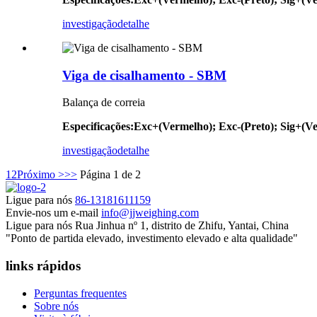
investigação
detalhe
Viga de cisalhamento - SBM
Balança de correia
Especificações
:
Exc+(Vermelho); Exc-(Preto); Sig+(Ve
investigação
detalhe
1
2
Próximo >
>>
Página 1 de 2
Ligue para nós
86-13181611159
Envie-nos um e-mail
info@jjweighing.com
Ligue para nós
Rua Jinhua nº 1, distrito de Zhifu, Yantai, China
"Ponto de partida elevado, investimento elevado e alta qualidade"
links rápidos
Perguntas frequentes
Sobre nós