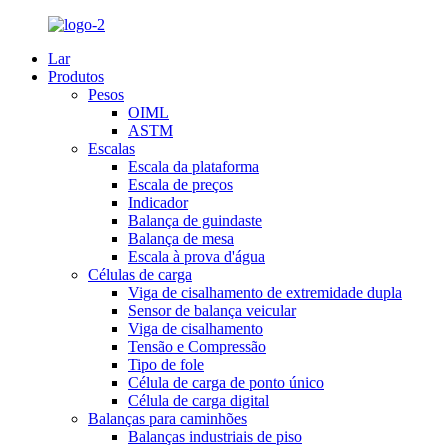
Lar
Produtos
Pesos
OIML
ASTM
Escalas
Escala da plataforma
Escala de preços
Indicador
Balança de guindaste
Balança de mesa
Escala à prova d'água
Células de carga
Viga de cisalhamento de extremidade dupla
Sensor de balança veicular
Viga de cisalhamento
Tensão e Compressão
Tipo de fole
Célula de carga de ponto único
Célula de carga digital
Balanças para caminhões
Balanças industriais de piso